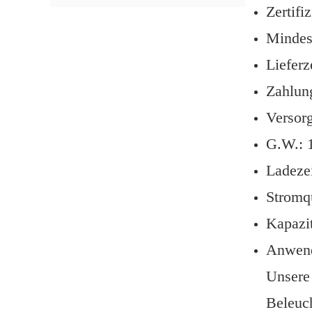
Zertif
Mindes
Lieferz
Zahlun
Versor
G.W.: 
Ladezei
Stromq
Kapazi
Anwend
Unsere 
Beleuch