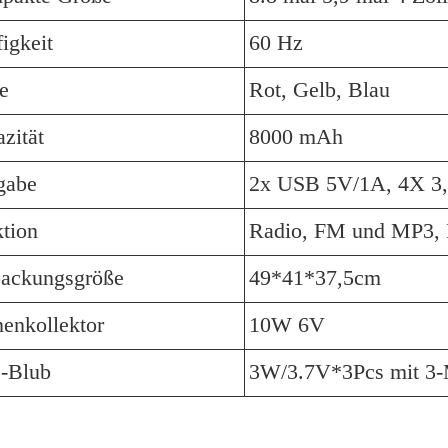
igkeit
60 Hz
e
Rot, Gelb, Blau
zität
8000 mAh
gabe
2x USB 5V/1A, 4X 3
tion
Radio, FM und MP3, 
packungsgröße
49*41*37,5cm
enkollektor
10W 6V
-Blub
3W/3.7V*3Pcs mit 3-