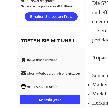
8000 mAh tragbare
Die SYN
Solarstromgenerator-Kit Blaue
und eff
Solaranlagen mit 10w 6v-
Erhalten Sie besten Preis
Solarpanel
einer e
Lieferu
perfekt
TRETEN SIE MIT UNS IN VERBINDUNG
Anpas
86--18503837866
cherry@globalsunriselights.com
Sonnen
Marke
86--15238014606
Modell
Kontakt jetzt
Herkunf