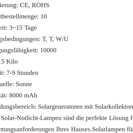
izierung: CE, ROHS
tbestellmenge: 10
eit: 3~15 Tage
gsbedingungen: T, T, W/U
gungsfähigkeit: 10000
15 Kilo
t: 7-9 Stunden
uelle: Sonne
tät: 8000 mAh
ungsbereich: Solargeneratoren mit Solarkollektor
Solar-Notlicht-Lampen sind die perfekte Lösung fü
tungsanforderungen Ihres Hauses.Solarlampen für