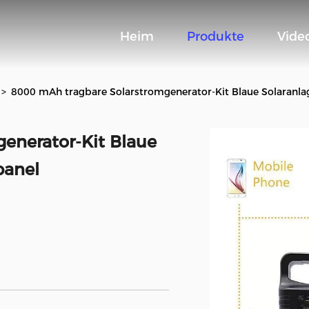
Heim
Produkte
Vide
>
8000 mAh tragbare Solarstromgenerator-Kit Blaue Solaranla
enerator-Kit Blaue
panel