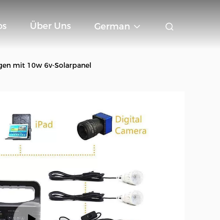
os
Über Uns
German
gen mit 10w 6v-Solarpanel