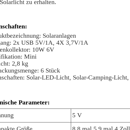
Solarlicht zu erhalten.
nschaften:
uktbezeichnung: Solaranlagen
ang: 2x USB 5V/1A, 4X 3,7V/1A
enkollektor: 10W 6V
fikation: Mini
cht: 2,8 kg
ackungsmenge: 6 Stück
nschaften: Solar-LED-Licht, Solar-Camping-Licht, 
nische Parameter:
nnung
5 V
pakte Größe
8.8 mal 5,9 mal 4 Zoll