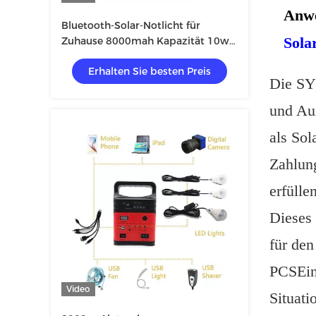
Anw
Bluetooth-Solar-Notlicht für
Sola
Zuhause 8000mah Kapazität 10w
6v
Erhalten Sie besten Preis
Die SYN
und Auß
als Sol
Zahlung
erfüllen
Dieses 
für de
PCSEin 
Video
Situati