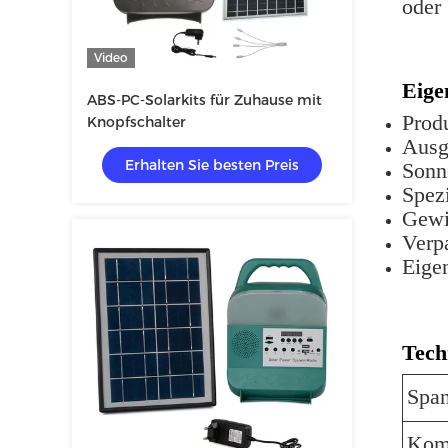
oder 
Video
Eige
ABS-PC-Solarkits für Zuhause mit
Prod
Knopfschalter
Ausg
Erhalten Sie besten Preis
Sonn
Spezi
Gewi
Verp
Eige
Tech
Spa
Kom