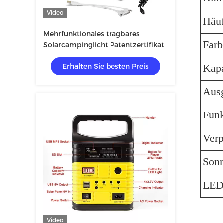
Video
Häuf
Mehrfunktionales tragbares
Farb
Solarcampinglicht Patentzertifikat
Erhalten Sie besten Preis
Kapa
Aus
Funk
Ver
Sonn
LED
Video