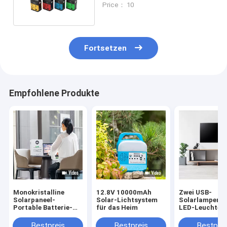
Price： 10
mAh
Fortsetzen
Empfohlene Produkte
Monokristalline
12.8V 10000mAh
Zwei USB-
Solarpaneel-
Solar-Lichtsystem
Solarlampen m
Portable Batterie-
für das Heim
LED-Leuchten 
Generator 300W
10000mah
Batteriekapazi
Bestpreis
Bestpreis
Bestprei