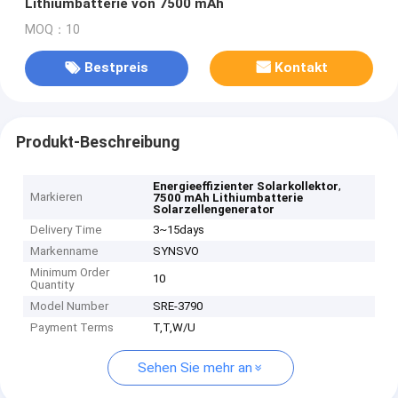
Lithiumbatterie von 7500 mAh
MOQ：10
Bestpreis
Kontakt
Produkt-Beschreibung
,
Energieeffizienter Solarkollektor
Markieren
7500 mAh Lithiumbatterie
Solarzellengenerator
Delivery Time
3~15days
Markenname
SYNSVO
Minimum Order
10
Quantity
Model Number
SRE-3790
Payment Terms
T,T,W/U
Sehen Sie mehr an