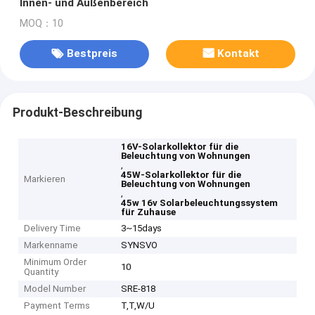
Innen- und Außenbereich
MOQ：10
Bestpreis
Kontakt
Produkt-Beschreibung
16V-Solarkollektor für die
Beleuchtung von Wohnungen
,
45W-Solarkollektor für die
Markieren
Beleuchtung von Wohnungen
,
45w 16v Solarbeleuchtungssystem
für Zuhause
Delivery Time
3~15days
Markenname
SYNSVO
Minimum Order
10
Quantity
Model Number
SRE-818
Payment Terms
T,T,W/U