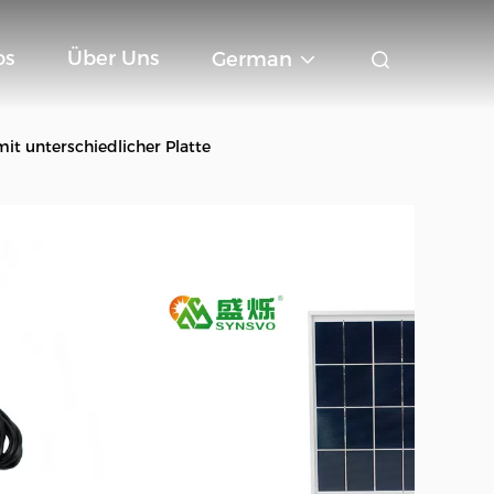
os
Über Uns
German
it unterschiedlicher Platte