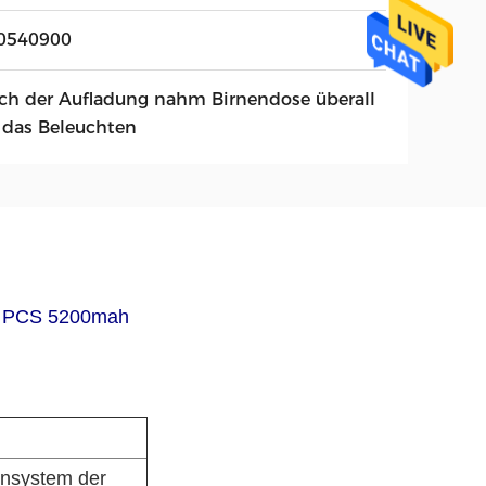
0540900
ch der Aufladung nahm Birnendose überall
r das Beleuchten
en PCS 5200mah
nsystem der