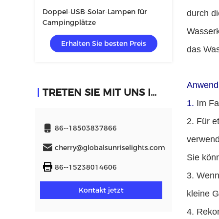
Doppel-USB-Solar-Lampen für
durch d
Campingplätze
Wasserk
Erhalten Sie besten Preis
das Wass
Anwend
TRETEN SIE MIT UNS IN VERBINDUNG
1.
Im Fa
2. Für 
86--18503837866
verwend
cherry@globalsunriselights.com
Sie kön
86--15238014606
3. Wenn 
Kontakt jetzt
kleine G
4. Reko