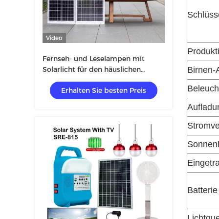
Schlüss
Video
Produkt
Fernseh- und Leselampen mit
Solarlicht für den häuslichen
Birnen-A
Gebrauch
Beleuch
Erhalten Sie besten Preis
Aufladu
Stromve
Sonnenk
Eingetr
Batterie
Lichtque