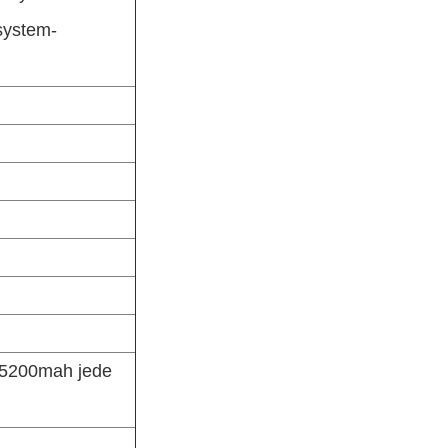
system-
e 5200mah jede