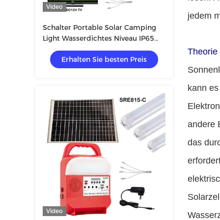
Video
jedem m
Schalter Portable Solar Camping
Light Wasserdichtes Niveau IP65
für Off-Grid Solarstromsystem
Theorie
Erhalten Sie besten Preis
Sonnenli
kann es 
Elektro
andere B
das durc
erforde
elektris
Solarzel
Video
Wasserz