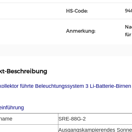
94
HS-Code:
Na
Anmerkung:
fü
kt-Beschreibung
ollektor führte Beleuchtungssystem 3 Li-Batterie-Birn
einführung
tname
SRE-88G-2
Ausgangskampierendes Sonne