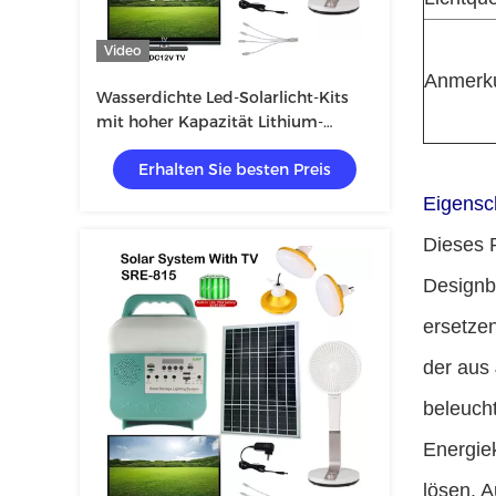
Video
Anmerk
Wasserdichte Led-Solarlicht-Kits
mit hoher Kapazität Lithium-
Einbabatterie
Erhalten Sie besten Preis
Eigensc
Dieses 
Designbe
ersetzen
der aus 
beleuch
Energiek
lösen. 