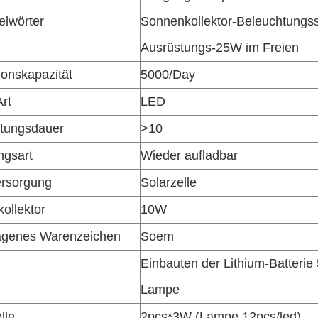
elwörter
Sonnenkollektor-Beleuchtungs
Ausrüstungs-25W im Freien
ionskapazität
5000/Day
rt
LED
tungsdauer
>10
ngsart
Wieder aufladbar
rsorgung
Solarzelle
ollektor
10W
agenes Warenzeichen
Soem
Einbauten der Lithium-Batteri
Lampe
lle
2pcs*3W (Lampe 12pcs/led)