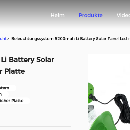
Heim
Produkte
Vide
icht
>
Beleuchtungssystem 5200mah Li Battery Solar Panel Led m
i Battery Solar
r Platte
ystem
m
icher Platte