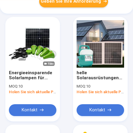
Geben Sie Ihre Anforderung
Energieeinsparende
helle
Solarlampen für
Solarausrüstungen
Zuhause 10h
32W 16V für
MOQ:
10
MOQ:
10
Arbeitszeit 6W*4pcs
Hauptgebrauchs-
Holen Sie sich aktuelle Preis
Holen Sie sich aktuelle Preis
angetriebene
feenhafte
Solarlichter SRE-816
Kontakt
Kontakt