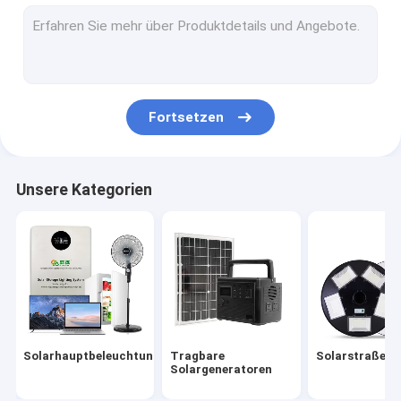
Solargarten-Licht
Sonnenkollektor-Energie-System
Angetriebene LED-Solarlichter
Fortsetzen
Tragbares kampierendes Solarlicht
Solarnotbeleuchtungen
Unsere Kategorien
Tragbare Solarbirnen
Dekorative Solarlichter
Angetriebener Solarfan im Freien
Solarmoskito-Lampe
Solarhauptbeleuchtungssystem
Tragbare
Solarstraßenl
Solarwandleuchte
Solargeneratoren