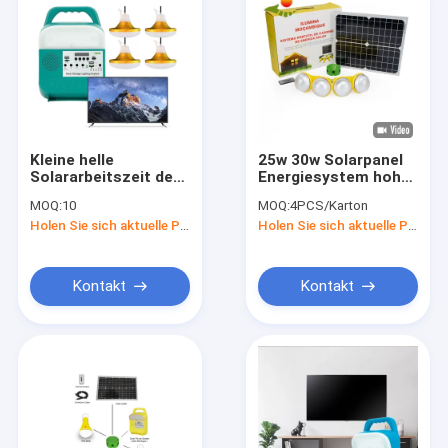
Kleine helle
25w 30w Solarpanel
Solararbeitszeit der
Energiesystem hohe
Ausrüstungs-10h für
Qualität günstiger
MOQ:
10
MOQ:
4PCS/Karton
beleuchtendes
Preis Led Led
Holen Sie sich aktuelle Preis
Holen Sie sich aktuelle Preis
kampierendes
Solarlicht
Solarlicht im Freien
mit Energie-Bank
Kontakt
Kontakt
Heim
Produkte
Videos