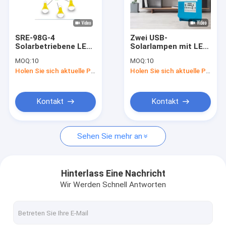
Über uns
Fabrik-Tour
SRE-98G-4
Zwei USB-
Solarbetriebene LED-
Solarlampen mit LED-
Qualitätskontrolle
Schrittlichter
Leuchten 12,8V
MOQ:
10
MOQ:
10
5200MAH
10000mah
Holen Sie sich aktuelle Preis
Holen Sie sich aktuelle Preis
Lithiumbatterie für
Batteriekapazität
Fordern Sie ein Angebot an
Bright
Kontakt
Kontakt
Solarhauptbeleuchtungssystem
Sehen Sie mehr an
Tragbare Solargeneratoren
Solarstraßenlaterne
Hinterlass Eine Nachricht
Wir Werden Schnell Antworten
Solarflut-Licht
Helle Solarausrüstungen