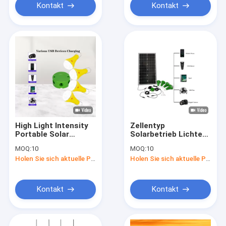
Kontakt
Kontakt
High Light Intensity
Zellentyp
Portable Solar
Solarbetrieb Lichte
Lighting Systems
Lithiumbatterie mit
MOQ:
10
MOQ:
10
Hybrid Inverter
Schalter Notfall
Holen Sie sich aktuelle Preis
Holen Sie sich aktuelle Preis
Nachhaltig
wiederaufladbar
Kontakt
Kontakt