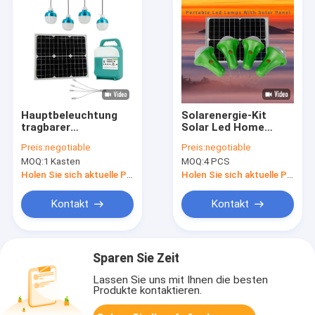
Hauptbeleuchtung
Solarenergie-Kit
tragbarer
Solar Led Home
Solargenerator Mini
Lighting-System
Preis:
negotiable
Preis:
negotiable
Kit Panel
4*50PCS LED mit der
MOQ:
1 Kasten
MOQ:
4 PCS
Solarkraftwerk für
Telefon-Aufladung
Camping
Holen Sie sich aktuelle Preis
Holen Sie sich aktuelle Preis
Kontakt
Kontakt
Sparen Sie Zeit
Lassen Sie uns mit Ihnen die besten
Produkte kontaktieren.