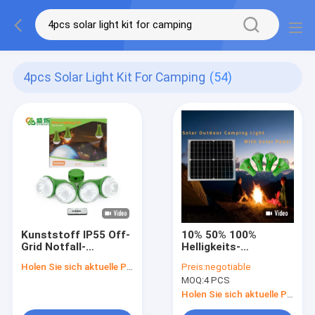
4pcs Solar Light Kit For Camping
(54)
Kunststoff IP55 Off-
10% 50% 100%
Grid Notfall-
Helligkeits-
Solarlicht mit
angetriebenes
Holen Sie sich aktuelle Preis
Preis:
negotiable
Batterie-Ladegerät
geführtes Birnen-
MOQ:
4 PCS
SRE-98G-4
Bretterbude-Hütten-
Garagen-
Holen Sie sich aktuelle Preis
Solarsolarlicht