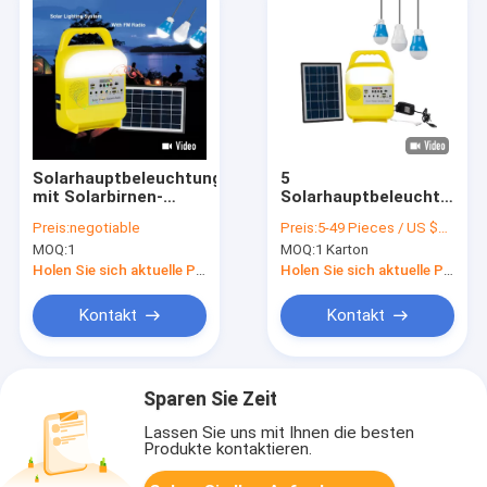
Solarhauptbeleuchtungssystem
5
mit Solarbirnen-
Solarhauptbeleuchtungs
Ausrüstungen des
des Watt-6V
Preis:
negotiable
Preis:
5-49 Pieces / US $25.2 | 50-499 Pieces / US $24.7 | 500+ Pieces / US $24.3
Sonnenkollektor-
6000mah für Haus-
MOQ:
1
MOQ:
1 Karton
3PCS LED
Lesung
Holen Sie sich aktuelle Preis
Holen Sie sich aktuelle Preis
Kontakt
Kontakt
Sparen Sie Zeit
Lassen Sie uns mit Ihnen die besten
Produkte kontaktieren.