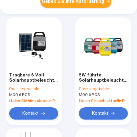
Geben Sie Ihre Anforderung
Tragbare 6 Volt-
5W führte
Solarhauptbeleuchtungssystem-
Solarhauptbeleuchtungs
bunte Ablesenlichter
Birnen-Bluetooths
Preis:
negotiable
Preis:
negotiable
mit Sonnenkollektor
mit Radio
MOQ:
6 PCS
MOQ:
6 PCS
Holen Sie sich aktuelle Preis
Holen Sie sich aktuelle Preis
Kontakt
Kontakt