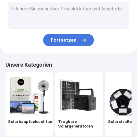
Solargarten-Licht
Sonnenkollektor-Energie-System
Angetriebene LED-Solarlichter
Fortsetzen
Tragbares kampierendes Solarlicht
Solarnotbeleuchtungen
Unsere Kategorien
Tragbare Solarbirnen
Dekorative Solarlichter
Angetriebener Solarfan im Freien
Solarmoskito-Lampe
Solarhauptbeleuchtungssystem
Tragbare
Solarstraßenl
Solarwandleuchte
Solargeneratoren