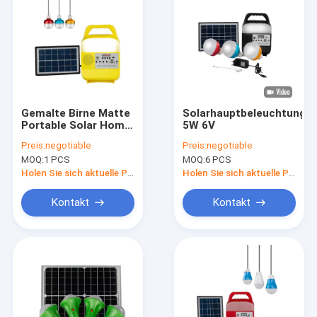
Gemalte Birne Matte
Solarhauptbeleuchtungs
Portable Solar Home
5W 6V
Lighting-System-5W
Preis:
negotiable
Preis:
negotiable
3PCS LED mit
MOQ:
1 PCS
MOQ:
6 PCS
Sonnenkollektor
Holen Sie sich aktuelle Preis
Holen Sie sich aktuelle Preis
Kontakt
Kontakt
Heim
Produkte
Videos