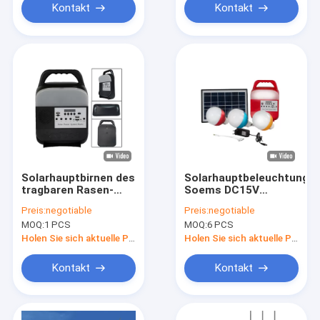
Kontakt
Kontakt
Solarhauptbirnen des
Solarhauptbeleuchtungs
tragbaren Rasen-
Soems DC15V
IP65
8000mah mit FM-
Preis:
negotiable
Preis:
negotiable
beleuchtungssystem-
Radio
MOQ:
1 PCS
MOQ:
6 PCS
des Reinweiß-LED
Holen Sie sich aktuelle Preis
Holen Sie sich aktuelle Preis
Kontakt
Kontakt