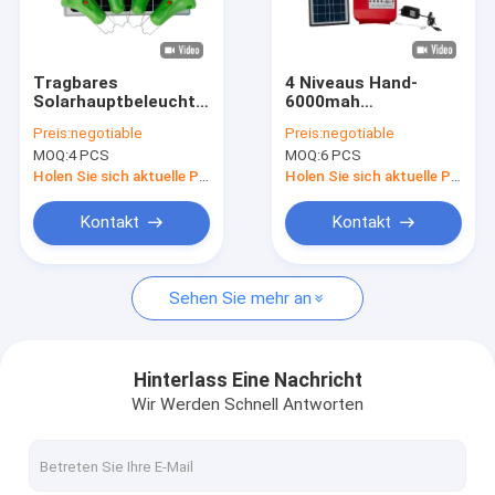
Über uns
Fabrik-Tour
Tragbares
4 Niveaus Hand-
Solarhauptbeleuchtungssystem
6000mah
Qualitätskontrolle
des Scheinwerfer-
Solarbeleuchtender
Preis:
negotiable
Preis:
negotiable
25W für Kampieren
HauptKit For Crafts
MOQ:
4 PCS
MOQ:
6 PCS
das im Freien
Fordern Sie ein Angebot an
Holen Sie sich aktuelle Preis
Holen Sie sich aktuelle Preis
Kontakt
Kontakt
Solarhauptbeleuchtungssystem
Sehen Sie mehr an
Tragbare Solargeneratoren
Solarstraßenlaterne
Hinterlass Eine Nachricht
Wir Werden Schnell Antworten
Solarflut-Licht
Helle Solarausrüstungen