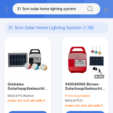
31 5cm Solar Home Lighting System
(138)
Globales
940540900 Birnen-
Solarhauptbeleuchtungssystem
Solarhauptbeleuchtungs
des Sonnenaufgang-
9W 3PCS mit FM-
MOQ:
6 PC/Karton
Preis:
negotiable
8000mah mit Radio
Radio
Holen Sie sich aktuelle Preis
MOQ:
6 PCS
FM MP3
Holen Sie sich aktuelle Preis